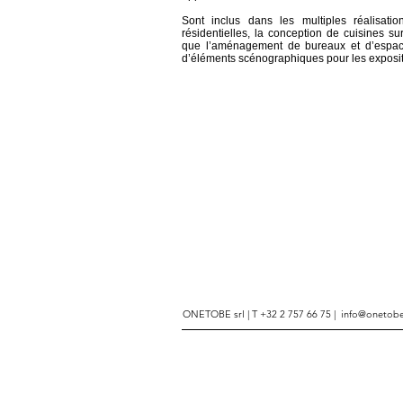
Sont inclus dans les multiples réalisatio
résidentielles,
la conception de cuisines su
que l’aménagement de
bureaux et d’espac
d’éléments scénographiques pour
les exposit
ONETOBE srl | T +32 2 757 66 75 |
info@onetob