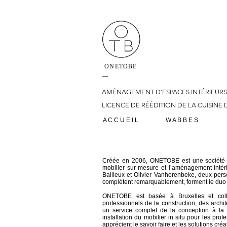
ONETOBE
AMÉNAGEMENT D'ESPACES INTÉRIEURS 
LICENCE DE RÉÉDITION DE LA CUISINE D
A C C U E I L
W A B B E S
Créée en 2006, ONETOBE est une société sp
mobilier sur mesure et l’aménagement intér
Bailleux et Olivier Vanhorenbeke, deux
pers
complètent remarquablement, forment le duo d
ONETOBE est basée à Bruxelles et coll
professionnels de la construction, des archit
un
service complet de la conception à la 
installation du
mobilier in situ pour les prof
apprécient le savoir faire
et les solutions créa