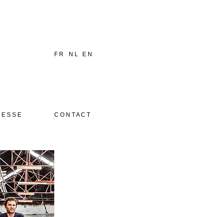
F R
N L
E N
 E S S E
C O N T A C T