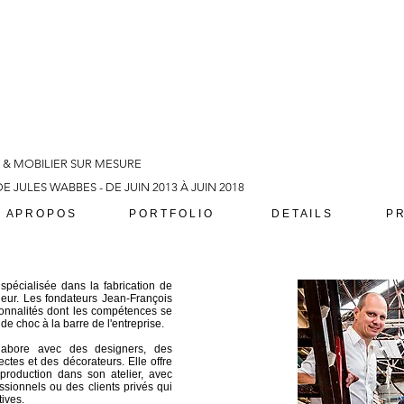
& MOBILIER SUR MESURE
E JULES WABBES - DE JUIN 2013 À JUIN 2018
A P R O P O S
P O R T F O L I O
D E T A I L S
P R
écialisée dans la fabrication de
ieur. Les fondateurs Jean-François
onnalités dont les compétences se
e choc à la barre de l'entreprise.
abore avec des designers, des
ectes et des décorateurs. Elle offre
production dans son atelier, avec
essionnels ou des clients privés qui
tives.